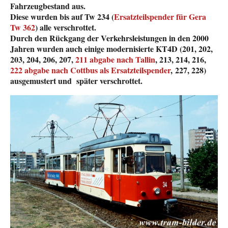
Fahrzeugbestand aus.
Diese wurden bis auf Tw 234 (
Ersatzteilspender für Gera
Tw 362
) alle verschrottet.
Durch den Rückgang der Verkehrsleistungen in den 2000
Jahren wurden auch einige modernisierte KT4D (201, 202,
203, 204, 206, 207,
211 abgabe nach Tallin
, 213, 214, 216,
222 abgabe nach Cottbus als Ersatzteilspender
,
227, 228)
ausgemustert und später verschrottet.