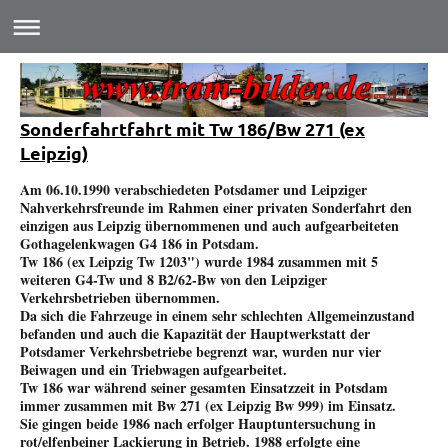
Sonderfahrtfahrt mit Tw 186/Bw 271 (ex
Leipzig)
Am 06.10.1990 verabschiedeten Potsdamer und Leipziger
Nahverkehrsfreunde im Rahmen einer privaten Sonderfahrt den
einzigen aus Leipzig übernommenen und auch aufgearbeiteten
Gothagelenkwagen G4 186 in Potsdam.
Tw 186 (ex Leipzig Tw 1203") wurde 1984 zusammen mit 5
weiteren G4-Tw und 8 B2/62-Bw von den Leipziger
Verkehrs
betrieben übernommen.
Da sich die Fahrzeuge in einem sehr schlechten Allgemeinzustand
befanden und auch die Kapazität
der Hauptwerkstatt der
Potsdamer Verkehrsbetriebe begrenzt war, wurden nur vier
Beiwagen und ein Triebwagen
aufgearbeitet.
Tw 186 war während seiner gesamten Einsatzzeit in Potsdam
immer zusammen mit Bw 271 (ex Leipzig Bw 999) im Einsatz.
Sie gingen beide 1986 nach erfolger Hauptuntersuchung in
rot/elfenbeiner Lackierung in Betrieb. 1988 erfolgte eine