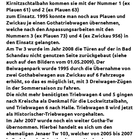
Kirnitzschtalbahn kommen sie mit
der Nummer 1 (ex
Plauen 61) und 2 (ex Plauen 63)
zum Einsatz.
1995 konnte man noch aus Plauen und
Zwickau je einen Gothatriebwagen übernehmen,
welche nach den
Anpassungsarbeiten mit den
Nummern 3 (ex Plauen 73) und 4 (ex Zwickau 956) in
den Einsatz gelangten.
Am Tw 3 wurde im Jahr 2008 die Türen auf der in Bad
Schandau nicht genutzen Seite zurückgebaut (siehe
auch auf den Bildern vom 01.05.2009).
Der
Beiwagenpark wurde 1995 durch die Übernahme von
zwei
Gothabeiwagen aus Zwickau auf 6 Fahrzeuge
erhöht, so das es möglich ist, mit 3 Dreiwagen-Zügen
in der
Sommersaison zu fahren.
Die nicht mehr benötigten Triebwagen 4 und 5 gingen
nach Kreischa als Denkmal für die Lockwitztalbahn,
und Triebwagen 6 nach Halle. Triebwagen 8 wird jetzt
als Historischer-Triebwagen vorgehalten.
Im Jahr 2007 wurde noch ein weiter Gotha-Tw
übernommen. Hierbei handelt es sich um den
ehemaligen Jenaer Tw 103, welcher von 2005 bis 2007