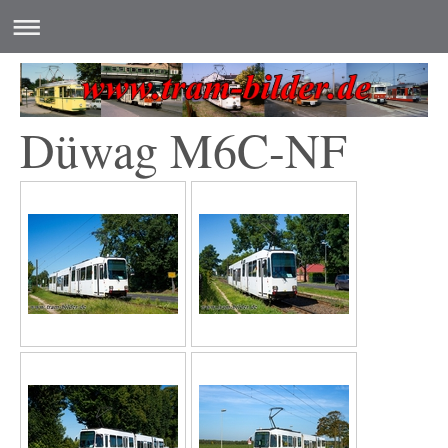
Düwag M6C-NF